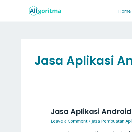
Skip
to
Home
content
Jasa Aplikasi A
Jasa Aplikasi Androi
Jasa
Aplikasi
Leave a Comment
/
Jasa Pembuatan Apli
Android
Malang