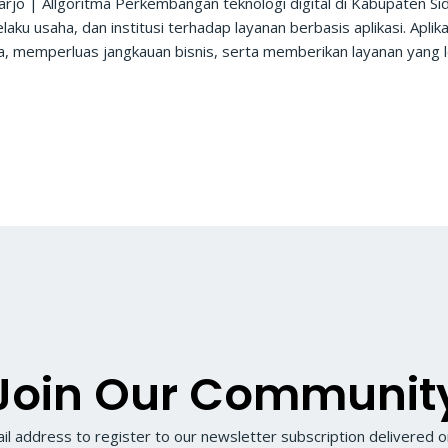
oarjo | Allgoritma Perkembangan teknologi digital di Kabupaten Si
u usaha, dan institusi terhadap layanan berbasis aplikasi. Aplika
ja, memperluas jangkauan bisnis, serta memberikan layanan yang
Join Our Communit
il address to register to our newsletter subscription delivered on