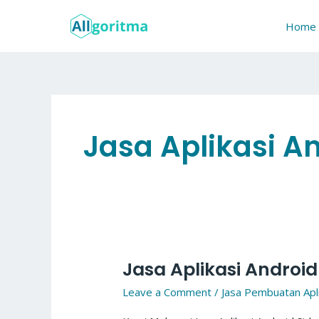
Skip
to
Home
content
Jasa Aplikasi An
Jasa Aplikasi Android
Jasa
Aplikasi
Leave a Comment
/
Jasa Pembuatan Apli
Android
Sidoarjo