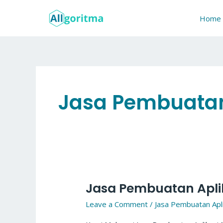
Skip
to
Home
content
Jasa Pembuatan
Jasa Pembuatan Apli
Jasa
Pembuatan
Leave a Comment
/
Jasa Pembuatan Apli
Aplikasi
Malang