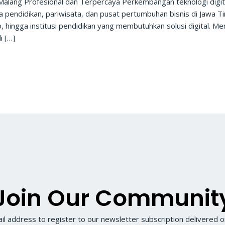
Malang Profesional dan Terpercaya Perkembangan teknologi digit
ta pendidikan, pariwisata, dan pusat pertumbuhan bisnis di Jawa 
 hingga institusi pendidikan yang membutuhkan solusi digital. M
i […]
Join Our Communit
il address to register to our newsletter subscription delivered on