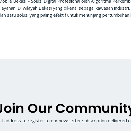
obile Bekasi – Solusi Digital Profesional oleh Allgoritma Perkem
ayanan. Di wilayah Bekasi yang dikenal sebagai kawasan industri, 
alah satu solusi yang paling efektif untuk menunjang pertumbuhan 
Join Our Communit
il address to register to our newsletter subscription delivered on