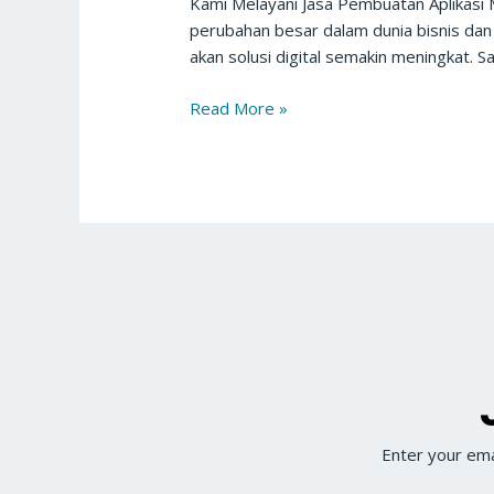
Kami Melayani Jasa Pembuatan Aplikasi M
Bekasi
perubahan besar dalam dunia bisnis dan l
akan solusi digital semakin meningkat. S
Read More »
Enter your ema