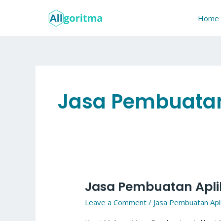
Skip
to
Home
content
Jasa Pembuatan 
Jasa Pembuatan Aplik
Jasa
Pembuatan
Leave a Comment
/
Jasa Pembuatan Apli
Aplikasi
Mobile