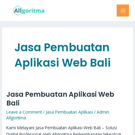
Skip
MAI
to
MEN
content
Jasa Pembuatan
Aplikasi Web Bali
Jasa Pembuatan Aplikasi Web
Jasa
Pembuatan
Bali
Aplikasi
Leave a Comment
/
Jasa Pembuatan Aplikasi
/
Admin
Web
Allgoritma
Bali
Kami Melayani Jasa Pembuatan Aplikasi Web Bali – Solusi
Digital Profesional oleh Allgoritma Perkembangan teknologi