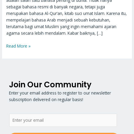
adalah salah satu bahasa penting di dunia. Tidak hanya
sebagai bahasa resmi di banyak negara, tetapi juga
merupakan bahasa Al-Qur’an, kitab suci umat Islam. Karena itu,
mempelajari bahasa Arab menjadi sebuah kebutuhan,
terutama bagi umat Muslim yang ingin memahami ajaran
agama secara lebih mendalam. Kabar baiknya, […]
Read More »
Join Our Community
Enter your email address to register to our newsletter
subscription delivered on regular basis!