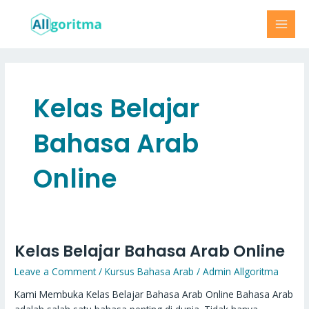
Skip
MAI
to
MEN
content
Kelas Belajar
Bahasa Arab
Online
Kelas Belajar Bahasa Arab Online
Kelas
Belajar
Leave a Comment
/
Kursus Bahasa Arab
/
Admin Allgoritma
Bahasa
Arab
Kami Membuka Kelas Belajar Bahasa Arab Online Bahasa Arab
Online