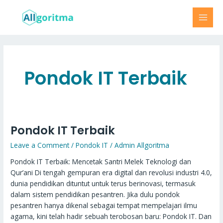
Skip
MAI
to
MEN
content
Pondok IT Terbaik
Pondok IT Terbaik
Pondok
IT
Leave a Comment
/
Pondok IT
/
Admin Allgoritma
Terbaik
Pondok IT Terbaik: Mencetak Santri Melek Teknologi dan
Qur’ani Di tengah gempuran era digital dan revolusi industri 4.0,
dunia pendidikan dituntut untuk terus berinovasi, termasuk
dalam sistem pendidikan pesantren. Jika dulu pondok
pesantren hanya dikenal sebagai tempat mempelajari ilmu
agama, kini telah hadir sebuah terobosan baru: Pondok IT. Dan