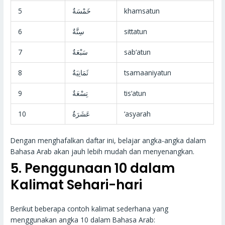
5
خَمْسَةٌ
khamsatun
6
سِتَّةٌ
sittatun
7
سَبْعَةٌ
sab‘atun
8
ثَمَانِيَةٌ
tsamaaniyatun
9
تِسْعَةٌ
tis‘atun
10
عَشَرَةٌ
‘asyarah
Dengan menghafalkan daftar ini, belajar angka-angka dalam
Bahasa Arab akan jauh lebih mudah dan menyenangkan.
5. Penggunaan 10 dalam
Kalimat Sehari-hari
Berikut beberapa contoh kalimat sederhana yang
menggunakan angka 10 dalam Bahasa Arab: