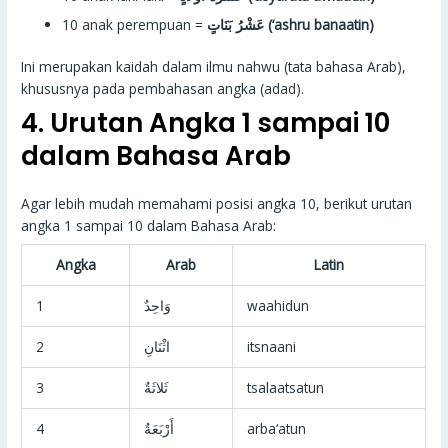
10 anak perempuan =
عَشْرُ بَنَاتٍ (‘ashru banaatin)
Ini merupakan kaidah dalam ilmu nahwu (tata bahasa Arab),
khususnya pada pembahasan angka (adad).
4. Urutan Angka 1 sampai 10
dalam Bahasa Arab
Agar lebih mudah memahami posisi angka 10, berikut urutan
angka 1 sampai 10 dalam Bahasa Arab:
Angka
Arab
Latin
1
وَاحِدٌ
waahidun
2
اثْنَانِ
itsnaani
3
ثَلاثَةٌ
tsalaatsatun
4
أَرْبَعَةٌ
arba‘atun