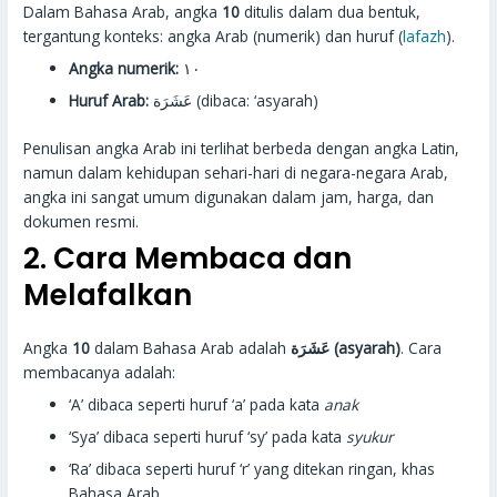
Dalam Bahasa Arab, angka
10
ditulis dalam dua bentuk,
tergantung konteks: angka Arab (numerik) dan huruf (
lafazh
).
Angka numerik:
١٠
Huruf Arab:
عَشَرَة (dibaca: ‘asyarah)
Penulisan angka Arab ini terlihat berbeda dengan angka Latin,
namun dalam kehidupan sehari-hari di negara-negara Arab,
angka ini sangat umum digunakan dalam jam, harga, dan
dokumen resmi.
2. Cara Membaca dan
Melafalkan
Angka
10
dalam Bahasa Arab adalah
عَشَرَة (asyarah)
. Cara
membacanya adalah:
‘A’ dibaca seperti huruf ‘a’ pada kata
anak
‘Sya’ dibaca seperti huruf ‘sy’ pada kata
syukur
‘Ra’ dibaca seperti huruf ‘r’ yang ditekan ringan, khas
Bahasa Arab