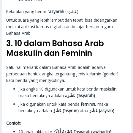
Pelafalan yang benar:
‘asyarah
(عَشَرَة)
Untuk suara yang lebih lembut dan tepat, bisa didengarkan
melalui aplikasi kamus digital atau belajar bersama guru
Bahasa Arab.
3. 10 dalam Bahasa Arab
Maskulin dan Feminin
Satu hal menarik dalam Bahasa Arab adalah adanya
perbedaan bentuk angka tergantung jenis kelamin (gender)
kata benda yang mengikutinya.
Jika angka 10 digunakan untuk kata benda
maskulin
,
maka bentuknya adalah
عَشْرَة (‘asyarah)
Jika digunakan untuk kata benda
feminin
, maka
bentuknya adalah
عَشْرٌ (‘asyrun)
atau
عَشْرَ (asyrah)
Contoh:
10 anak laki-laki =
عَشَرَةُ أَوْلَادٍ (‘asyaratu awlaadin)