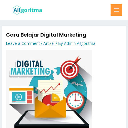
Skip
MAI
to
MEN
content
Cara Belajar Digital Marketing
Leave a Comment
/
Artikel
/ By
Admin Allgoritma