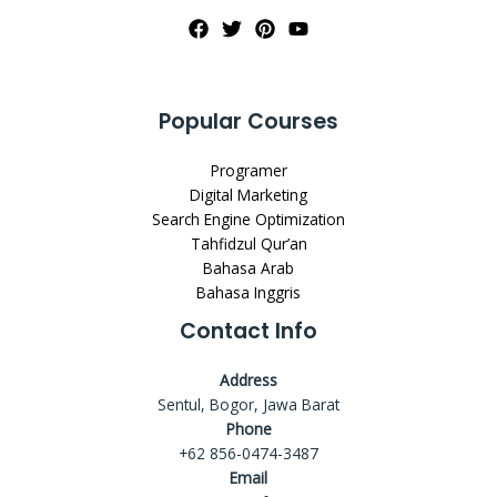
Popular Courses
Programer
Digital Marketing
Search Engine Optimization
Tahfidzul Qur’an
Bahasa Arab
Bahasa Inggris
Contact Info
Address
Sentul, Bogor, Jawa Barat
Phone
+62 856-0474-3487
Email