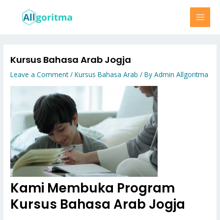
Skip
MAI
to
MEN
content
Kursus Bahasa Arab Jogja
Leave a Comment
/
Kursus Bahasa Arab
/ By
Admin Allgoritma
Kami Membuka Program
Kursus Bahasa Arab Jogja