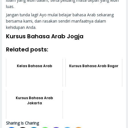
Islam yang lebih dalam, serta peluang masa depan yang lebih
luas.
Jangan tunda lagi! Ayo mulai belajar bahasa Arab sekarang
bersama kami, dan rasakan sendiri manfaatnya dalam
kehidupan Anda.
Kursus Bahasa Arab Jogja
Related posts:
Kelas Bahasa Arab
Kursus Bahasa Arab Bogor
Kursus Bahasa Arab
Jakarta
Sharing Is Charing