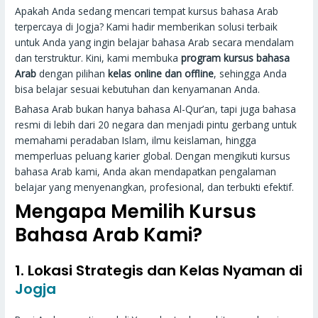
Apakah Anda sedang mencari tempat kursus bahasa Arab
terpercaya di Jogja? Kami hadir memberikan solusi terbaik
untuk Anda yang ingin belajar bahasa Arab secara mendalam
dan terstruktur. Kini, kami membuka
program kursus bahasa
Arab
dengan pilihan
kelas online dan offline
, sehingga Anda
bisa belajar sesuai kebutuhan dan kenyamanan Anda.
Bahasa Arab bukan hanya bahasa Al-Qur’an, tapi juga bahasa
resmi di lebih dari 20 negara dan menjadi pintu gerbang untuk
memahami peradaban Islam, ilmu keislaman, hingga
memperluas peluang karier global. Dengan mengikuti kursus
bahasa Arab kami, Anda akan mendapatkan pengalaman
belajar yang menyenangkan, profesional, dan terbukti efektif.
Mengapa Memilih Kursus
Bahasa Arab Kami?
1. Lokasi Strategis dan Kelas Nyaman di
Jogja