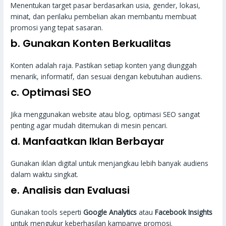
Menentukan target pasar berdasarkan usia, gender, lokasi,
minat, dan perilaku pembelian akan membantu membuat
promosi yang tepat sasaran.
b. Gunakan Konten Berkualitas
Konten adalah raja. Pastikan setiap konten yang diunggah
menarik, informatif, dan sesuai dengan kebutuhan audiens.
c. Optimasi SEO
Jika menggunakan website atau blog, optimasi SEO sangat
penting agar mudah ditemukan di mesin pencari.
d. Manfaatkan Iklan Berbayar
Gunakan iklan digital untuk menjangkau lebih banyak audiens
dalam waktu singkat.
e. Analisis dan Evaluasi
Gunakan tools seperti
Google Analytics
atau
Facebook Insights
untuk mengukur keberhasilan kampanye promosi.