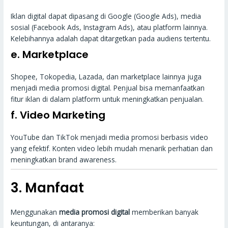
Iklan digital dapat dipasang di Google (Google Ads), media
sosial (Facebook Ads, Instagram Ads), atau platform lainnya.
Kelebihannya adalah dapat ditargetkan pada audiens tertentu.
e. Marketplace
Shopee, Tokopedia, Lazada, dan marketplace lainnya juga
menjadi media promosi digital. Penjual bisa memanfaatkan
fitur iklan di dalam platform untuk meningkatkan penjualan.
f. Video Marketing
YouTube dan TikTok menjadi media promosi berbasis video
yang efektif. Konten video lebih mudah menarik perhatian dan
meningkatkan brand awareness.
3. Manfaat
Menggunakan
media promosi digital
memberikan banyak
keuntungan, di antaranya: