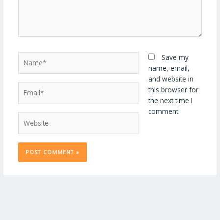
Name*
Save my
name, email,
and website in
Email*
this browser for
the next time I
comment.
Website