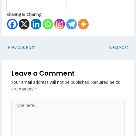
Sharing Is Charing
←
Previous Post
Next Post
→
Leave a Comment
Your email address will not be published.
Required fields
are marked
*
Type
here..