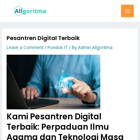
Skip
MAI
to
MEN
content
Pesantren Digital Terbaik
Leave a Comment
/
Pondok IT
/ By
Admin Allgoritma
Kami Pesantren Digital
Terbaik: Perpaduan Ilmu
Agama dan Teknologi Masa