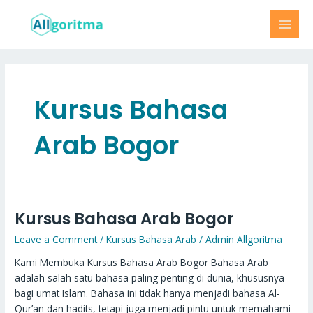
Skip
MAI
to
MEN
content
Kursus Bahasa
Arab Bogor
Kursus Bahasa Arab Bogor
Kursus
Bahasa
Leave a Comment
/
Kursus Bahasa Arab
/
Admin Allgoritma
Arab
Bogor
Kami Membuka Kursus Bahasa Arab Bogor Bahasa Arab
adalah salah satu bahasa paling penting di dunia, khususnya
bagi umat Islam. Bahasa ini tidak hanya menjadi bahasa Al-
Qur’an dan hadits, tetapi juga menjadi pintu untuk memahami