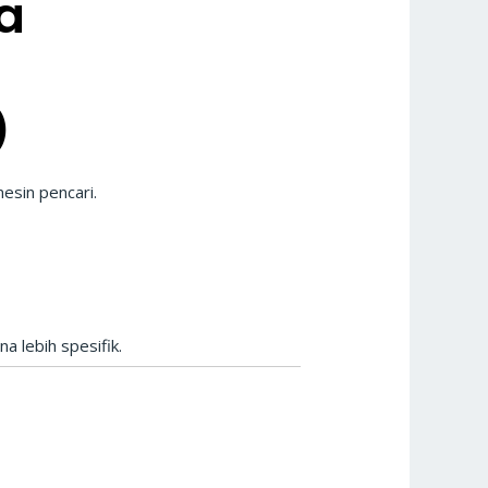
a
)
esin pencari.
a lebih spesifik.