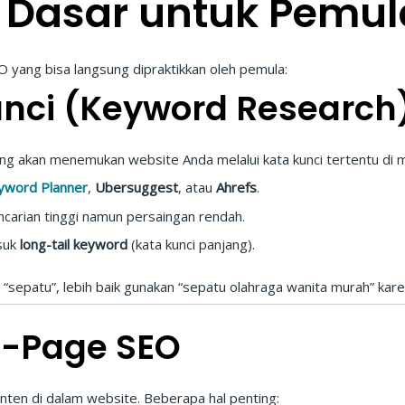
O Dasar untuk Pemul
O yang bisa langsung dipraktikkan oleh pemula:
Kunci (Keyword Research
jung akan menemukan website Anda melalui kata kunci tertentu di m
yword Planner
,
Ubersuggest
, atau
Ahrefs
.
ncarian tinggi namun persaingan rendah.
asuk
long-tail keyword
(kata kunci panjang).
 “sepatu”, lebih baik gunakan “sepatu olahraga wanita murah” karen
n-Page SEO
ten di dalam website. Beberapa hal penting: